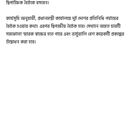
দ্বিপাক্ষিক বৈঠকে বসবেন।
কার্যসূচি অনুযায়ী, প্রধানমন্ত্রী কার্যালয়ে দুই দেশের প্রতিনিধি পর্যায়ের
বৈঠক হওয়ার কথা। এরপর দ্বিপক্ষীয় বৈঠক হবে। সেখানে অন্তত চারটি
সমঝোতা স্মারক স্বাক্ষর হতে পারে এবং ভার্চুয়ালি বেশ কয়েকটি প্রকল্পের
উদ্বোধন করা হবে।