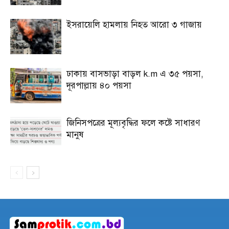
ইসরায়েলি হামলায় নিহত আরো ৩ গাজায়
ঢাকায় বাসভাড়া বাড়ল k.m এ ৩৫ পয়সা,
দূরপাল্লায় ৪০ পয়সা
জিনিসপত্রের মূল্যবৃদ্ধির ফলে কষ্টে সাধারণ
মানুষ