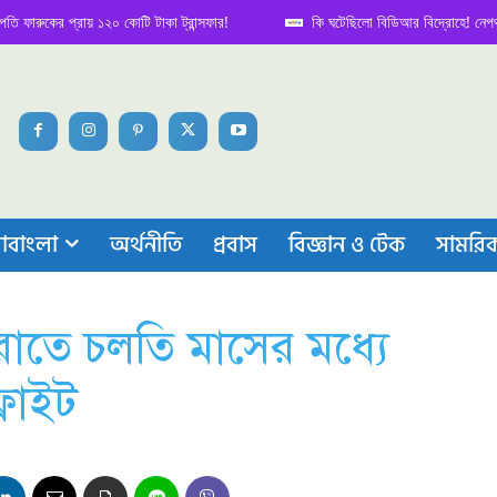
ের প্রায় ১২০ কোটি টাকা ট্রান্সফার!
কি ঘটেছিলো বিডিআর বিদ্রোহে! নেপথ্য কাহিন
াবাংলা
অর্থনীতি
প্রবাস
বিজ্ঞান ও টেক
সামরি
রাতে চলতি মাসের মধ্যে
্লাইট