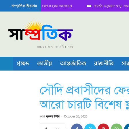
 বৈঠক নিয়ে সামাজিক যোগাযোগ মাধ্যমে সমালোচনা
বোর্ডের অনুমোদন ছাড়া সভাপতি ফারুক
সাম্প্রতিক শিরোনাম
কন্ডাক্টর বা চীপ তৈরিতে নিজের শক্ত অবস্থান জানান দিচ্ছে চীন
সময়ের সাথে আগামীর পথে
প্রচ্ছদ
জাতীয়
আন্তর্জাতিক
রাজনীতি
সার
সৌদি প্রবাসীদের ফে
আরো চারটি বিশেষ ফ
দ্বারা
মুনতাহা মিহীর
-
October 26, 2020