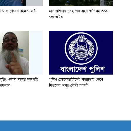
য় মারা গেলেন রহমত আলী
মালয়েশিয়ায় ১০২ জন বাংলাদেশিসহ ৩০৯
জন আটক
ে কটুক্তি: ওলামা দলের সভাপতি
পুলিশ হেডকোয়ার্টার্সের সহায়তায় দেশে
রেফতার
ফিরলেন অসুস্থ সৌদী প্রবাসী