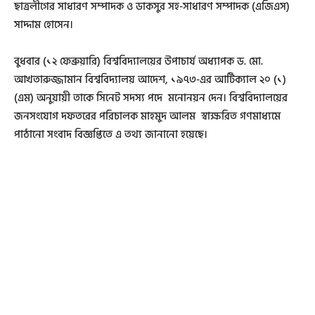
ছাত্রলীগের সাধারণ সম্পাদক ও ডাকসুর সহ-সাধারণ সম্পাদক (এজিএস)
সাদ্দাম হোসেন।
বুধবার (১২ ফেব্রুয়ারি) বিশ্ববিদ্যালয়ের উপাচার্য অধ্যাপক ড. মো.
আখতারুজ্জামান বিশ্ববিদ্যালয় আদেশ, ১৯৭৩-এর আর্টিক্যাল ২০ (১)
(এম) অনুয়ায়ী তাকে সিনেট সদস্য পদে মনোনয়ন দেন। বিশ্ববিদ্যালয়ের
জনসংযোগ দফতরের পরিচালক মাহমুদ আলম স্বাক্ষরিত গণমাধ্যমে
পাঠানো সংবাদ বিজ্ঞপ্তিতে এ তথ্য জানানো হয়েছে।