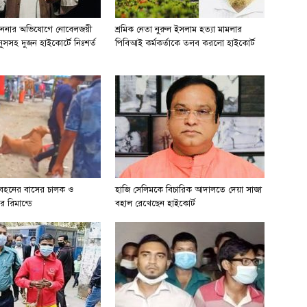
ননার অভিযোগে নোবেলজয়ী
শ্রমিক নেতা নুরুল ইসলাম হত্যা মামলার
নূসসহ দুজন হাইকোর্টে নিঃশর্ত
পিবিআই কর্মকর্তাকে তলব করলো হাইকোর্ট
িবহনের বাসের চালক ও
হাজি সেলিমকে বিচারিক আদালতে দেয়া সাজা
র রিমান্ডে
বহাল রেখেছেন হাইকোর্ট