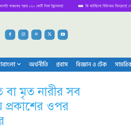
রুকের প্রায় ১২০ কোটি টাকা ট্রান্সফার!
কি ঘটেছিলো বিডিআর বিদ্রোহে! নেপথ্য কা
াবাংলা
অর্থনীতি
প্রবাস
বিজ্ঞান ও টেক
সামরি
ত বা মৃত নারীর সব
 প্রকাশের ওপর
র