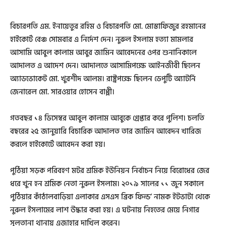
বিচারপতি এম. ইনায়েতুর রহিম ও বিচারপতি মো. মোস্তাফিজুর রহমানের
হাইকোর্ট বেঞ্চ সোমবার এ নির্দেশ দেন। নুরুল ইসলাম হত্যা মামলার
আসামি আবুল কালাম আবুর জামিন আবেদনের ওপর শুনানিকালে
আদালত এ আদেশ দেন। আদালতে আসামিপক্ষে আইনজীবী ছিলেন
অ্যাডভোকেট মো. খুরশীদ আলম। রাষ্ট্রপক্ষে ছিলেন ডেপুটি অ্যাটর্নি
জেনারেল মো. সারওয়ার হোসেন বাপ্পী।
গতবছর ১৪ ডিসেম্বর আবুল কালাম আবুকে গ্রেপ্তার করে পুলিশ। চলতি
বছরের ২৫ জানুয়ারি বিচারিক আদালত তার জামিন আবেদন খারিজ
করলে হাইকোর্টে আবেদন করা হয়।
পুঠিয়া সড়ক পরিবহণ মটর শ্রমিক ইউনিয়ন নির্বাচন নিয়ে বিরোধের জের
ধরে খুন হন শ্রমিক নেতা নুরুল ইসলাম। ২০১৯ সালের ১১ জুন সকালে
পুঠিয়ার কাঁঠালবাড়িয়া এলাকার এসএস ব্রিক ফিল্ড’ নামক ইটভাটা থেকে
নুরুল ইসলামের লাশ উদ্ধার করা হয়। এ ঘটনায় নিহতের মেয়ে নিগার
সুলতানা থানায় এজাহার দাখিল করেন।