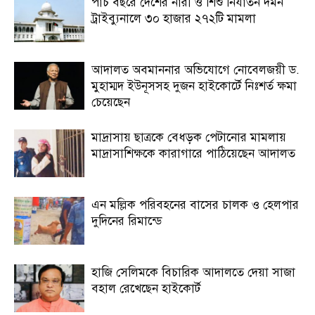
পাঁচ বছরে দেশের নারী ও শিশু নির্যাতন দমন
ট্রাইব্যুনালে ৩০ হাজার ২৭২টি মামলা
আদালত অবমাননার অভিযোগে নোবেলজয়ী ড.
মুহাম্মদ ইউনূসসহ দুজন হাইকোর্টে নিঃশর্ত ক্ষমা
চেয়েছেন
মাদ্রাসায় ছাত্রকে বেধড়ক পেটানোর মামলায়
মাদ্রাসাশিক্ষকে কারাগারে পাঠিয়েছেন আদালত
এন মল্লিক পরিবহনের বাসের চালক ও হেলপার
দুদিনের রিমান্ডে
হাজি সেলিমকে বিচারিক আদালতে দেয়া সাজা
বহাল রেখেছেন হাইকোর্ট