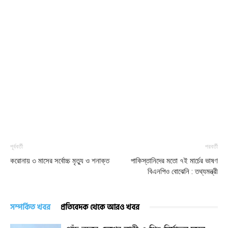
পূর্ববর্তী
পরবর্তী
করোনায় ৩ মাসের সর্বোচ্চ মৃত্যু ও শনাক্ত
পাকিস্তানিদের মতো ৭ই মার্চের ভাষণ
বিএনপিও বোঝেনি : তথ্যমন্ত্রী
সম্পর্কিত খবর
প্রতিবেদক থেকে আরও খবর