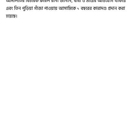
আদালতের বিচারক রুবেল রানা জানান, বাবা ও মায়ের অভিযোগ থাকায়
এবং তিন পুড়িয়া গাঁজা পাওয়ায় আসামিকে ১ বছরের কারাদণ্ড প্রদান করা
হয়েছে।