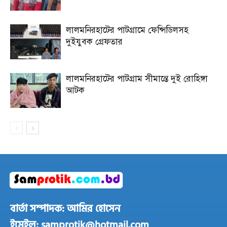
লালমনিরহাটের পাটগ্রামে ফেন্সিডিলসহ
দুইযুবক গ্রেফতার
লালমনিরহাটের পাটগ্রাম সীমান্তে দুই রোহিঙ্গা
আটক
বার্তা সম্পাদক: আমির হোসেন
ইমেইল: samprotik@hotmail.com