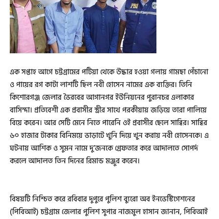
এক সপ্তাহ আগে চট্টগ্রামের পটিয়া থেকে উদ্ধার হওয়া গলায় গামছা পেঁচানো
ও পায়ের রগ কাটা লাশটি ছিল নবী হোসেন নামের এক ব্যক্তির। তিনি
কিশোরগঞ্জ জেলার ভৈরবের আগানগর ইউনিয়নের পুরানচর এলাকার
বাসিন্দা। প্রতিবেশী এক প্রবাসীর স্ত্রীর সাথে পরকীয়ায় জড়িয়ে তারা পালিয়ে
বিয়ে করেন। আর সেটি মেনে নিতে পারেনি ওই প্রবাসীর ছেলে সাব্বির। সাব্বির
৬০ হাজার টাকার বিনিময়ে ভাড়াটে খুনি দিয়ে খুন করায় নবী হোসেনকে। এ
ঘটনায় আশিক ও সুমন নামে দু’জনকে গ্রেফতার করে আদালতে সোপর্দ
করলে আদালত তিন দিনের রিমান্ড মঞ্জুর করেন।
বিষয়টি নিশ্চিত করে রবিবার দুপুরে পুলিশ ব্যুরো অব ইনভেস্টিগেশনের
(পিবিআই) চট্টগ্রাম জেলার পুলিশ সুপার নাজমুল হাসান জানান, পিবিআই