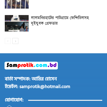
লালমনিরহাটের পাটগ্রামে ফেন্সিডিলসহ
দুইযুবক গ্রেফতার
বার্তা সম্পাদক: আমির হোসেন
ইমেইল: samprotik@hotmail.com
যোগাযোগ: