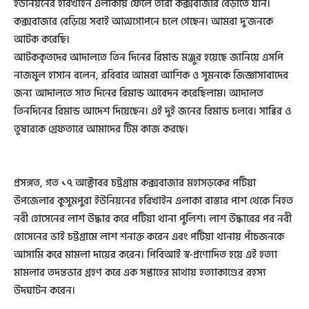
ইউনিয়নের হরিখাইন এলাকায় ফেলে তারা কক্সবাজার বেড়াতে যান।
কক্সবাজার বেড়িয়ে সবাই আত্মগোপনে চলে গেছেন। আমরা দু’জনকে
আটক করেছি।
আটককৃতদের আদালতে তিন দিনের রিমান্ড মঞ্জুর হয়েছে জানিয়ে এসপি
নাজমুল হাসান বলেন, রবিবার আমরা আশিক ও সুমনকে জিজ্ঞাসাবাদের
জন্য আদালতে সাত দিনের রিমান্ড আবেদন করেছিলাম। আদালত
তিনদিনের রিমান্ড আদেশ দিয়েছেন। এই দুই জনের রিমান্ড চলবে। সাব্বির ও
তুষারকে গ্রেফতারে আমাদের টিম কাজ করছে।
প্রসঙ্গত, গত ১৭ অক্টোবর চট্টগ্রাম কক্সবাজার মহাসড়কের পটিয়া
উপজেলার কুসুমপুরা ইউনিয়নের হরিখাইন এলাকা রাস্তার পাশ থেকে নিহত
নবী হোসেনের লাশ উদ্ধার করে পটিয়া থানা পুলিশ। লাশ উদ্ধারের পর নবী
হোসেনের ভাই চট্টগ্রামে লাশ শনাক্ত করেন এবং পটিয়া থানায় পাঁচজনকে
আসামি করে মামলা দায়ের করেন। পিবিআই স্ব-প্রণোদিত হয়ে এই হত্যা
মামলার তদন্তভার গ্রহণ করে এক সপ্তাহের মাথায় হত্যাকাণ্ডের রহস্য
উদঘাটন করেন।