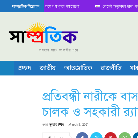
ঠক নিয়ে সামাজিক যোগাযোগ মাধ্যমে সমালোচনা
বোর্ডের অনুমোদন ছাড়া সভাপতি ফারুকের 
সাম্প্রতিক শিরোনাম
ডাক্টর বা চীপ তৈরিতে নিজের শক্ত অবস্থান জানান দিচ্ছে চীন
সময়ের সাথে আগামীর পথে
প্রচ্ছদ
জাতীয়
আন্তর্জাতিক
রাজনীতি
সার
প্রতিবন্ধী নারীকে ব
চালক ও সহকারী র‍্য
দ্বারা
মুনতাহা মিহীর
-
March 9, 2021