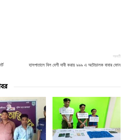
পরবর্তী
র্ট
হাসপাতালে বিল বেশী দাবী করায় ৯৯৯ এ অটোচালক বাবার ফোন
খবর