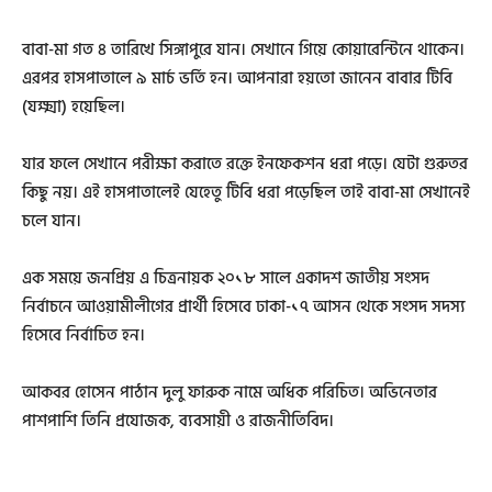
বাবা-মা গত ৪ তারিখে সিঙ্গাপুরে যান। সেখানে গিয়ে কোয়ারেন্টিনে থাকেন।
এরপর হাসপাতালে ৯ মার্চ ভর্তি হন। আপনারা হয়তো জানেন বাবার টিবি
(যক্ষ্মা) হয়েছিল।
যার ফলে সেখানে পরীক্ষা করাতে রক্তে ইনফেকশন ধরা পড়ে। যেটা গুরুতর
কিছু নয়। এই হাসপাতালেই যেহেতু টিবি ধরা পড়েছিল তাই বাবা-মা সেখানেই
চলে যান।
এক সময়ে জনপ্রিয় এ চিত্রনায়ক ২০১৮ সালে একাদশ জাতীয় সংসদ
নির্বাচনে আওয়ামীলীগের প্রার্থী হিসেবে ঢাকা-১৭ আসন থেকে সংসদ সদস্য
হিসেবে নির্বাচিত হন।
আকবর হোসেন পাঠান দুলু ফারুক নামে অধিক পরিচিত। অভিনেতার
পাশপাশি তিনি প্রযোজক, ব্যবসায়ী ও রাজনীতিবিদ।