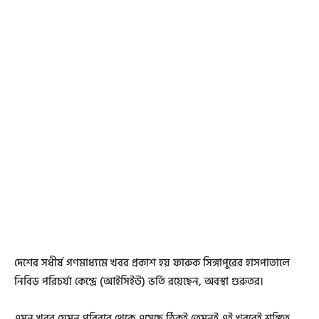
দেশের সধীর্ষ গণমাধ্যমে খবর প্রকাশ হয় ফারুক সিঙ্গাপুরের হাসপাতালে
নিবিড় পরিচর্যা কেন্দ্রে (আইসিইউ) ভর্তি রয়েছেন, অবস্থা গুরুতর।
এমন খবর যেমন পরিবার থেকে এসেছে ঠিকই তেমনই এই খবরেই শঙ্কিত