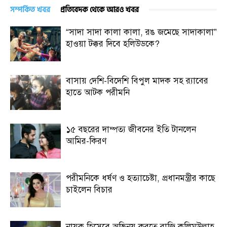
সম্পর্কিত খবর
প্রতিবেদক থেকে আরও খবর
“সাদা সাদা কালা কালা, রঙ জমেছে সাদাকালা”
হাওয়া টক্কর দিবে হলিউডকে?
বাসায় দেশি-বিদেশি বিপুল মাদক সহ র‍্যাবের
হাতে আটক পরীমনি
১৫ বছরের দাম্পত্য জীবনের ইতি টানলেন
আমির-কিরণ
পরীমনিকে ধর্ষণ ও হত্যাচেষ্টা, প্রধানমন্ত্রীর কাছে
চাইলেন বিচার
নায়ক হিসেবে অভিনয় করতে রাজি কলিমউল্লাহ