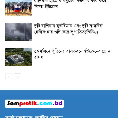
রাশিয়ার হাতে বাখমুথের পতন, স্বীকার করে
নিলো ইউক্রেন
দুটি রাশিয়ান যুদ্ধবিমান এবং দুটি সামরিক
হেলিকপ্টার গুলি করে ভূপাতিত(ভিডিও)
ক্রেমলিনে পুতিনের বাসভবনে ইউক্রেনের ড্রোন
হামলা