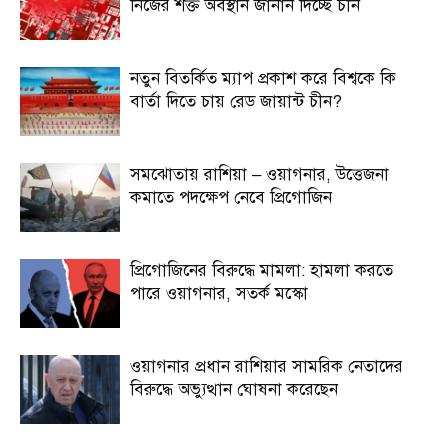
নিজের শক্ত অবস্থান জানান দিচ্ছে চীন
নতুন বিতর্কিত ম্যাপ প্রকাশ করে বিশ্বকে কি
বার্তা দিতে চায় রেড জায়ান্ট চীন?
সমঝোতায় রাশিয়া – ওয়াগনার, উত্তেজনা
কমাতে পদক্ষেপ নেবে প্রিগোজিন
প্রিগোজিনের বিরুদ্ধে মামলা: হামলা করতে
পারে ওয়াগনার, সতর্ক মস্কো
ওয়াগনার প্রধান রাশিয়ার সামরিক নেতাদের
বিরুদ্ধে অভ্যুত্থান ঘোষনা করেছেন