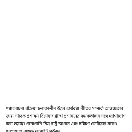
পর্যালোচনা প্রক্রিয়া চলাকালীন উত্তর কোরিয়া নীতির সম্পর্কে অভিজ্ঞতার
জন্য সাবেক প্রশাসন বিশেষত ট্রাম্প প্রশাসনের কর্মকর্তাদের সঙ্গে যোগাযোগ
করা হয়েছে। পাশাপাশি মিত্র রাষ্ট্র জাপান এবং দক্ষিণ কোরিয়ার সঙ্গেও
যোগাযোগ রাখছে হোয়াইট হাউজ।