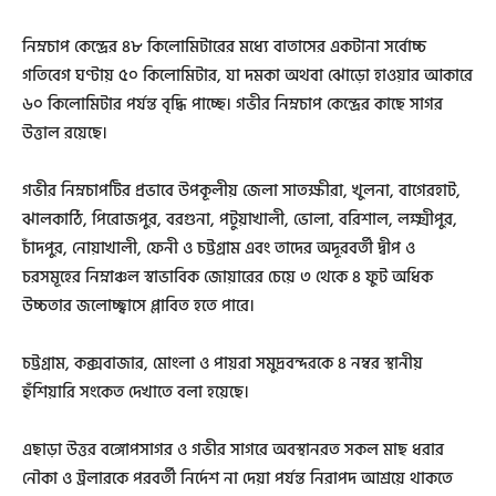
নিম্নচাপ কেন্দ্রের ৪৮ কিলোমিটারের মধ্যে বাতাসের একটানা সর্বোচ্চ
গতিবেগ ঘণ্টায় ৫০ কিলোমিটার, যা দমকা অথবা ঝোড়ো হাওয়ার আকারে
৬০ কিলোমিটার পর্যন্ত বৃদ্ধি পাচ্ছে। গভীর নিম্নচাপ কেন্দ্রের কাছে সাগর
উত্তাল রয়েছে।
গভীর নিম্নচাপটির প্রভাবে উপকূলীয় জেলা সাতক্ষীরা, খুলনা, বাগেরহাট,
ঝালকাঠি, পিরোজপুর, বরগুনা, পটুয়াখালী, ভোলা, বরিশাল, লক্ষ্মীপুর,
চাঁদপুর, নোয়াখালী, ফেনী ও চট্টগ্রাম এবং তাদের অদূরবর্তী দ্বীপ ও
চরসমূহের নিম্নাঞ্চল স্বাভাবিক জোয়ারের চেয়ে ৩ থেকে ৪ ফুট অধিক
উচ্চতার জলোচ্ছ্বাসে প্লাবিত হতে পারে।
চট্টগ্রাম, কক্সবাজার, মোংলা ও পায়রা সমুদ্রবন্দরকে ৪ নম্বর স্থানীয়
হুঁশিয়ারি সংকেত দেখাতে বলা হয়েছে।
এছাড়া উত্তর বঙ্গোপসাগর ও গভীর সাগরে অবস্থানরত সকল মাছ ধরার
নৌকা ও ট্রলারকে পরবর্তী নির্দেশ না দেয়া পর্যন্ত নিরাপদ আশ্রয়ে থাকতে