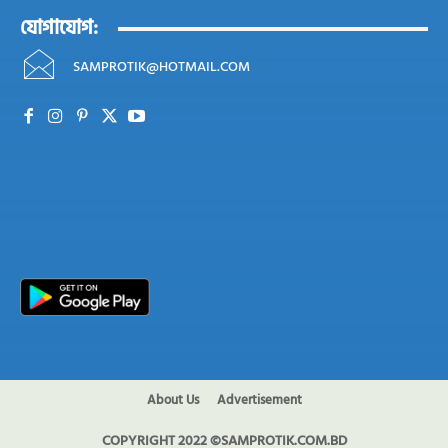
যোগাযোগ:
SAMPROTIK@HOTMAIL.COM
About Us
Advertisement
COPYRIGHT 2022 ©SAMPROTIK.COM.BD