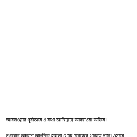
আবহাওয়ার পূর্বাভাসে এ কথা জানিয়েছে আবহাওয়া অফিস।
শুক্রবার আকাশ আংশিক মেঘলা থেকে মেঘাচ্ছন্ন থাকতে পারে। এসময়