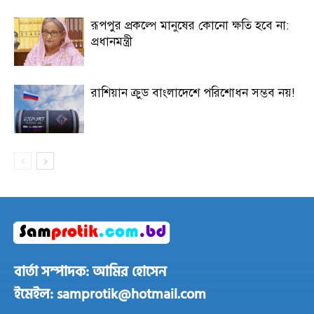
রূপপুর প্রকল্পে মানুষের কোনো ক্ষতি হবে না:
প্রধানমন্ত্রী
রাশিয়ান ক্রুড বাংলাদেশে পরিশোধন সম্ভব নয়!
বার্তা সম্পাদক: আমির হোসেন
ইমেইল: samprotik@hotmail.com