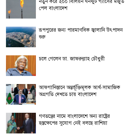
নতুন করে ২০০ বিলিয়ন ঘনফুট গ্যাসের মজুত
পেল বাংলাদেশ
রূপপুরের জন্য পারমাণবিক জ্বালানি উৎপাদন
শুরু
চলে গেলেন ডা. জাফরুল্লাহ চৌধুরী
আফগানিস্তানে অন্তর্ভূক্তিমূলক আর্থ-সামাজিক
অগ্রগতি দেখতে চায় বাংলাদেশ
গণতন্ত্রের নামে বাংলাদেশে অন্য রাষ্ট্রের
হস্তক্ষেপের সুযোগ নেই বলছে রাশিয়া