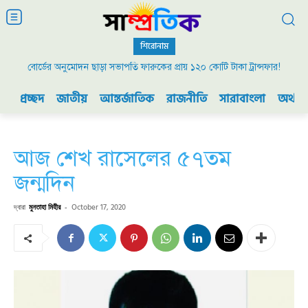
শিরোনাম
বোর্ডের অনুমোদন ছাড়া সভাপতি ফারুকের প্রায় ১২০ কোটি টাকা ট্রান্সফার!
২০০৯ এর বিডিআর বিদ্রোহ এবং ভারতের যুদ্ধ প্রস্তুতি
প্রচ্ছদ
জাতীয়
আন্তর্জাতিক
রাজনীতি
সারাবাংলা
অর্থনী
আজ শেখ রাসেলের ৫৭তম
জন্মদিন
দ্বারা
মুনতাহা মিহীর
-
October 17, 2020