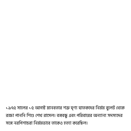
১৯৭৫ সালের ১৫ আগস্ট মানবতার শত্রু ঘৃণ্য ঘাতকদের নির্মম বুলেট থেকে
রক্ষা পাননি শিশু শেখ রাসেল। বঙ্গবন্ধু এবং পরিবারের অন্যান্য সদস্যদের
সঙ্গে নরপিশাচরা নির্মমভাবে তাকেও হত্যা করেছিল।