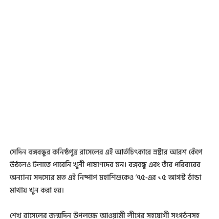
সেদিন বঙ্গবন্ধুর কনিষ্ঠপুত্র রাসেলের এই আর্তচিৎকারে স্রষ্টার আরশ কেঁপে
উঠলেও টলাতে পারেনি খুনী পাষাণদের মন। বঙ্গবন্ধু এবং তাঁর পরিবারের
অন্যান্য সদস্যের মত এই নিষ্পাপ মহাশিশুকেও ’৭৫-এর ১৫ আগস্ট ঠান্ডা
মাথায় খুন করা হয়।
শেখ রাসেলের জন্মদিন উপলক্ষে আওয়ামী লীগের সহযোগী সংগঠনসহ