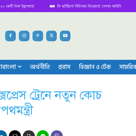
কা ট্রান্সফার!
কি ঘটেছিলো বিডিআর বিদ্রোহে! নেপথ্য কাহিনি
পিটিয়
লোচনা
াবাংলা
অর্থনীতি
প্রবাস
বিজ্ঞান ও টেক
সামরি
ক্সপ্রেস ট্রেনে নতুন কোচ
মন্ত্রী