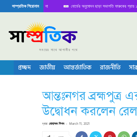
বোর্ডের অনুমোদন ছাড়া সভাপতি ফারুকের প্রায় ১২০ কোটি টা
সাম্প্রতিক শিরোনাম
রাওয়ালপিন্ডিতে বৈঠক নিয়ে সামাজিক যোগাযোগ মাধ্যমে সমা
সময়ের সাথে আগামীর পথে
প্রচ্ছদ
জাতীয়
আন্তর্জাতিক
রাজনীতি
সার
আন্তঃনগর ব্রহ্মপুত্র এ
উদ্বোধন করলেন রেলপথ
দ্বারা
মোহাম্মদ শিপন
-
March 11, 2021