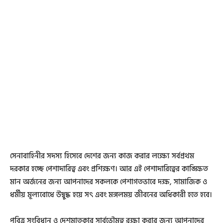
সেনাবাহিনীর সদস্য হিসেবে দেশের জন্য কাজ করার লক্ষ্যে সর্বপ্রথম
দরকার হচ্ছে পেশাদারিত্ব এবং প্রশিক্ষণ। আর এই পেশাদারিত্বের কাঙ্ক্ষিত
মান অর্জনের জন্য আপনাদের সকলকে পেশাগতভাবে দক্ষ, সামাজিক ও
ধর্মীয় মূল্যবোধে উদ্বুদ্ধ হয়ে সৎ এবং মঙ্গলময় জীবনের অধিকারী হতে হবে।
পবিত্র সংবিধান ও দেশমাতৃকার সার্বভৌমত্ব রক্ষা করার জন্য আপনাদের