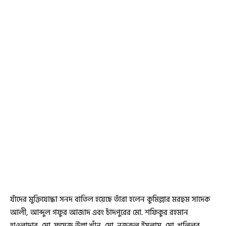
যাঁদের মুক্তিযোদ্ধা সনদ বাতিল হয়েছে তাঁরা হলেন কুমিল্লার মরহুম সাদেক
আলী, আব্দুল গফুর আজাদ এবং চাঁদপুরের মো. শফিকুর রহমান
হাওলাদার, মো. ফয়েজ উল্লা খাঁন, মো. নজরুল ইসলাম, মো. খলিলুর