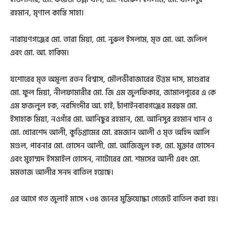
রহমান, মৃণাল কান্তি সাহা।
নারায়ণগঞ্জের মো. তারা মিয়া, মো. নুরুল ইসলাম, মৃত মো. আ. জলিল
এবং মো. আ. হাকিম।
যশোরের মৃত অমূল্য রতন বিশ্বাস, মৌলভীবাজারের উত্তম দাস, মাগুরার
মো. ফুল মিয়া, নীলফামারীর মো. জি এম জুলফিকার, জামালপুরের এ কে
এম ফজলুল হক, নরসিংদীর আ. হাই, চাঁপাইনবাবগঞ্জের মরহুম মো.
ইসাহাক মিয়া, নওগাঁর মো. আনিছুর রহমান, মো. আনিসুর রহমান খান ও
মো. খোরশেদ আলী, কুড়িগ্রামের মো. রমজান আলী ও মৃত অহিদ আলি
মণ্ডল, পাবনার মো. হোসেন আলী, মো. আজিজুল হক, মো. মুক্তার হোসেন
এবং মুহাম্মদ ইসমাইল হোসেন, নাটোরের মো. শমসের আলী এবং মো.
মমতাজ আলীর সনদ বাতিল হয়েছে।
এর আগে গত জুলাই মাসে ১৩৪ জনের মুক্তিযোদ্ধা গেজেট বাতিল করা হয়।