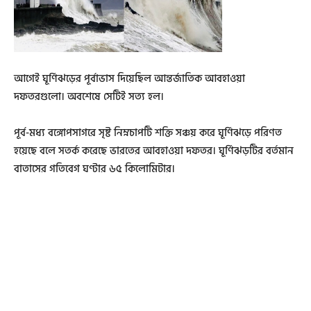
আগেই ঘূর্ণিঝড়ের পূর্বাভাস দিয়েছিল আন্তর্জাতিক আবহাওয়া
দফতরগুলো। অবশেষে সেটিই সত্য হল।
পূর্ব-মধ্য বঙ্গোপসাগরে সৃষ্ট নিম্নচাপটি শক্তি সঞ্চয় করে ঘূর্ণিঝড়ে পরিণত
হয়েছে বলে সতর্ক করেছে ভারতের আবহাওয়া দফতর। ঘূর্ণিঝড়টির বর্তমান
বাতাসের গতিবেগ ঘণ্টার ৬৫ কিলোমিটার।