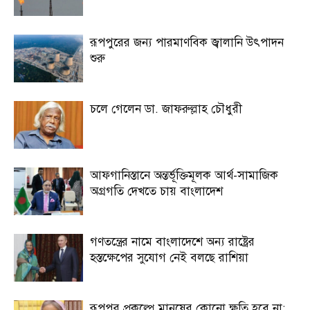
রূপপুরের জন্য পারমাণবিক জ্বালানি উৎপাদন
শুরু
চলে গেলেন ডা. জাফরুল্লাহ চৌধুরী
আফগানিস্তানে অন্তর্ভূক্তিমূলক আর্থ-সামাজিক
অগ্রগতি দেখতে চায় বাংলাদেশ
গণতন্ত্রের নামে বাংলাদেশে অন্য রাষ্ট্রের
হস্তক্ষেপের সুযোগ নেই বলছে রাশিয়া
রূপপুর প্রকল্পে মানুষের কোনো ক্ষতি হবে না: