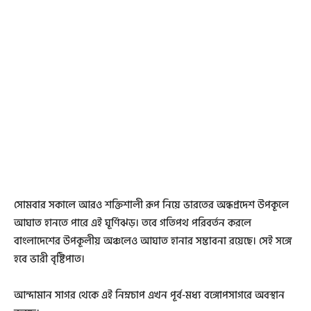
সোমবার সকালে আরও শক্তিশালী রূপ নিয়ে ভারতের অন্ধপ্রদেশ উপকূলে
আঘাত হানতে পারে এই ঘূর্ণিঝড়। তবে গতিপথ পরিবর্তন করলে
বাংলাদেশের উপকূলীয় অঞ্চলেও আঘাত হানার সম্ভাবনা রয়েছে। সেই সঙ্গে
হবে ভারী বৃষ্টিপাত।
আন্দামান সাগর থেকে এই নিম্নচাপ এখন পূর্ব-মধ্য বঙ্গোপসাগরে অবস্থান