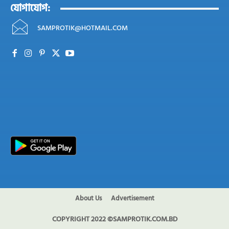
যোগাযোগ:
SAMPROTIK@HOTMAIL.COM
About Us
Advertisement
COPYRIGHT 2022 ©SAMPROTIK.COM.BD