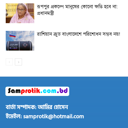
রূপপুর প্রকল্পে মানুষের কোনো ক্ষতি হবে না:
প্রধানমন্ত্রী
রাশিয়ান ক্রুড বাংলাদেশে পরিশোধন সম্ভব নয়!
বার্তা সম্পাদক: আমির হোসেন
ইমেইল: samprotik@hotmail.com