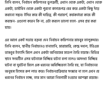
তিনি বলেন, নির্বাচন কমিশনের ভুলত্রুটি, এখান থেকে একটা, ওখান থেকে
একটা, ডাস্টবিন থেকে একটা পুরনো কাগজপত্র বের করে একটা কিছু দাঁড়
করানো সম্ভব। ইসির কার কী দায়িত্ব, কী পরামর্শ, কর্মকর্তারা কাজ কী
করছেন- এগুলো করেন কি না, এটা করলে ভালো হতো- এসব প্রশ্ন করা
যায়।
এর আগে একই সভায় বক্তব্য দেন নির্বাচন কমিশনার মাহবুব তালুকদার।
তিনি বলেন, স্থানীয় নির্বাচনেও হানাহানি, মারামারি, কেন্দ্র দখল, ইভিএম
ভাঙচুর ইত্যাদি মিলে এখন একটা অনিয়মের মডেল তৈরি হয়েছে। বিভিন্ন
স্থানে সংঘটিত এসব ঘটনাকে বিচ্ছিন্ন ঘটনা বলা হলেও অসংখ্য বিচ্ছিন্ন
ঘটনা বা দুর্ঘটনা মিলে এক ধরনের অবিচ্ছিন্নতা তৈরি হয়, যা নির্বাচনের
অনুষঙ্গ হিসেবে রূপ লাভ করে। নির্বাচনপ্রক্রিয়ার সংস্কার না হলে এখন যে
ধরনের নির্বাচন হচ্ছে, তার মান আরো নিম্নগামী হওয়ার আশঙ্কা রয়েছে।