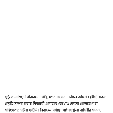
সুষ্ঠু ও শান্তিপূর্ণ পরিবেশে ভোটগ্রহণের লক্ষ্যে নির্বাচন কমিশন (ইসি) সকল
প্রস্তুতি সম্পন্ন করায় নির্বাচনী এলাকার কোথাও কোনো গোলযোগ বা
সহিংসতার ঘটনা ঘটেনি। নির্বাচনে পর্যাপ্ত আইনশৃঙ্খলা বাহিনীর সদস্য,