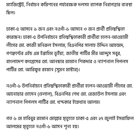
ম্যাজিস্ট্রেট, নির্বাচন কমিশনের পর্যবেক্ষক দলসহ ব্যাপক নিরাপত্তার ব্যবস্থা
ছিল।
ঢাকা-৫ আসনে ৬ জন এবং নওগাঁ-৬ আসনে ৩ জন প্রার্থী প্রতিদ্বন্দ্বিতা
করেছেন। ঢাকা-৫ উপনির্বাচনে প্রতিদ্বন্দ্বিতাকারী প্রার্থীরা হলেন-আওয়ামী
লীগের মো. কাজী মনিরুল ইসলাম, বিএনপির সালাহ উদ্দিন আহমেদ,
গণফ্রন্টের এইচ এম ইব্রাহিম ভূইঁয়া, জাতীয় পার্টির মীর আব্দুস সবুর,
বাংলাদেশ কংগ্রেসের মো. আনছার রহমান শিকদার ও ন্যাশনাল পিপলস
পার্টির মো. আরিফুর রহমান (সুমন মাস্টার)।
নওগাঁ-৬ উপনির্বাচনে প্রতিদ্বন্দ্বিতাকারী প্রার্থীরা হলেন-আওয়ামী লীগের মো.
আনোয়ার হোসেন (হেলাল), বিএনপির শেখ মো. রেজাউল ইসলাম এবং
ন্যাশনাল পিপলস পার্টির মো. খন্দকার ইন্তেখাব আলম।
গত ৬ মে হাবিবুর রহমান মোল্লার মৃত্যুতে ঢাকা-৫ এবং ২৭ জুলাই ইসরাফিল
আলমের মৃত্যুতে নওগাঁ-৬ আসন শূন্য হয়।