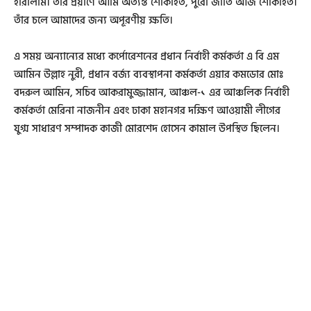
হারালাম। তাঁর প্রয়াণে আমি অত্যন্ত শোকাহত, পুরো জাতি আজ শোকাহত।
তাঁর চলে আমাদের জন্য অপূরণীয় ক্ষতি।
এ সময় অন্যান্যের মধ্যে কর্পোরেশনের প্রধান নির্বাহী কর্মকর্তা এ বি এম
আমিন উল্লাহ নুরী, প্রধান বর্জ্য ব্যবস্থাপনা কর্মকর্তা এয়ার কমডোর মোঃ
বদরুল আমিন, সচিব আকরামুজ্জামান, আঞ্চল-১ এর আঞ্চলিক নির্বাহী
কর্মকর্তা মেরিনা নাজনীন এবং ঢাকা মহানগর দক্ষিণ আওয়ামী লীগের
যুগ্ম সাধারণ সম্পাদক কাজী মোরশেদ হোসেন কামাল উপস্থিত ছিলেন।