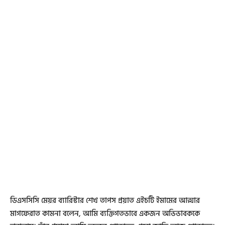
ডিএসসিসি মেয়র ব্যারিস্টার শেখ তাপস প্রয়াত এইচটি ইমামের আত্মার
মাগফেরাত কামনা বলেন, আমি ব্যক্তিগতভাবে একজন অভিভাবককে