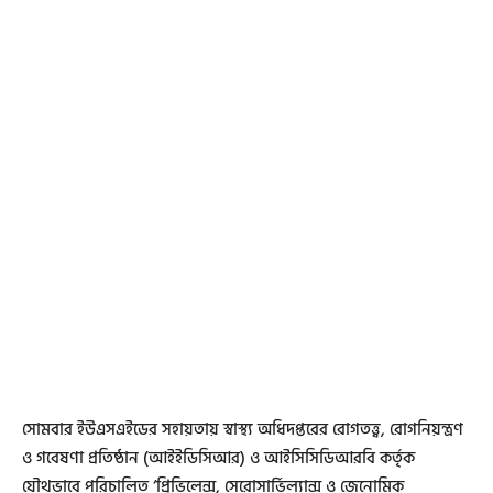
সোমবার ইউএসএইডের সহায়তায় স্বাস্থ্য অধিদপ্তরের রোগতত্ত্ব, রোগনিয়ন্ত্রণ
ও গবেষণা প্রতিষ্ঠান (আইইডিসিআর) ও আইসিসিডিআরবি কর্তৃক
যৌথভাবে পরিচালিত ‘প্রিভিলেন্স, সেরোসার্ভিল্যান্স ও জেনোমিক