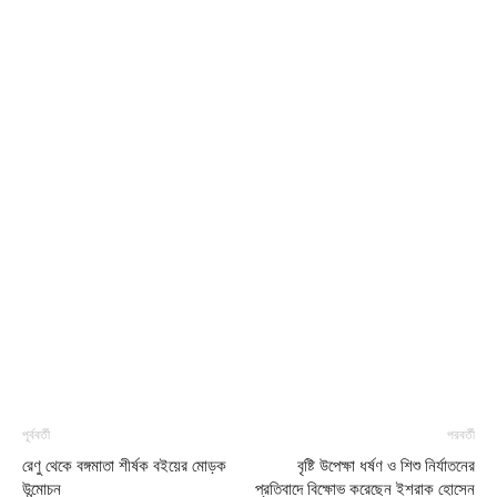
পূর্ববর্তী
পরবর্তী
রেণু থেকে বঙ্গমাতা শীর্ষক বইয়ের মোড়ক
বৃষ্টি উপেক্ষা ধর্ষণ ও শিশু নির্যাতনের
উন্মোচন
প্রতিবাদে বিক্ষোভ করেছেন ইশরাক হোসেন