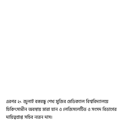
এরপর ২১ জুলাই বঙ্গবন্ধু শেখ মুজিব মেডিক্যাল বিশ্ববিদ্যালয়ে
চিকিৎসাধীন অবস্থায় মারা যান ও লেজিসলেটিভ ও সংসদ বিভাগের
দায়িত্বপ্রাপ্ত সচিব নরেন দাস।