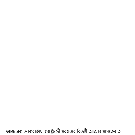
আজ এক শোকবার্তায় স্বরাষ্ট্রমন্ত্রী মরহুমের বিদেহী আত্মার মাগফেরাত