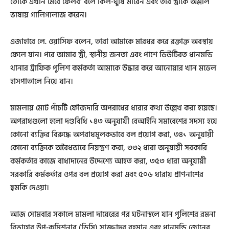
তোকে এখনি মেরে ফেলব’ বলে কিল-ঘুষি মারেন এবং তাঁর স্ত্রীকে অশ্লীল
ভাষায় গালিগালাজ করেন।
এজাহারে লে. ওয়াসিফ বলেন, তারা আমাকে মারধর করে রক্তাক্ত অবস্থায়
ফেলে যান। পরে আমার স্ত্রী, স্থানীয় জনতা এবং পাশে ডিউটিরত ধানমন্ডি
থানার ট্রাফিক পুলিশ কর্মকর্তা আমাকে উদ্ধার করে আনোয়ার খান মডেল
হাসপাতালে নিয়ে যান।
মামলায় মোট পাঁচটি ফৌজদারি অপরাধের ধারার কথা উল্লেখ করা হয়েছে।
অপরাধগুলো হলো দণ্ডবিধি ১৪৩ অনুযায়ী বেআইনি সমাবেশের সদস্য হয়ে
কোনো ব্যক্তির বিরুদ্ধে অপরাধমূলকভাবে বল প্রয়োগ করা, ৩৪১ অনুযায়ী
কোনো ব্যক্তিকে অবৈধভাবে নিয়ন্ত্রণ করা, ৩৩২ ধারা অনুযায়ী সরকারি
কর্মকর্তার কাজে বাধাদানের উদ্দেশ্যে আহত করা, ৩৫৩ ধারা অনুযায়ী
সরকারি কর্মকর্তার ওপর বল প্রয়োগ করা এবং ৫০৬ ধারায় প্রাণনাশের
হুমকি দেওয়া।
আজ সোমবার সকালে মামলা দায়েরের পর ঘটনাস্থলে যান পুলিশের রমনা
বিভাগের উপ-কমিশনার (ডিসি) সাজ্জাদুর রহমান এবং ধানমন্ডি জোনের