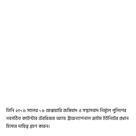
তিনি ২০১৬ সালের ১৬ ফেব্রুয়ারি জঙ্গিবাদ ও সন্ত্রাসবাদ নির্মূলে পুলিশের
নবগঠিত কাউন্টার টেররিজম অ্যান্ড ট্রান্সন্যাশনাল ক্রাইম ইউনিটের প্রধান
হিসেবে দায়িত্ব গ্রহণ করেন।