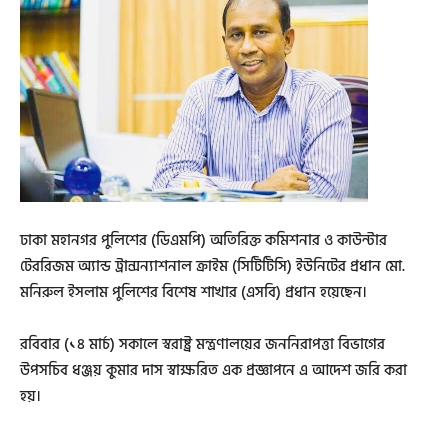
ঢাকা মহানগর পুলিশের (ডিএমপি) অতিরিক্ত কমিশনার ও কাউন্টার
টেররিজম অ্যান্ড ট্রান্সন্যাশনাল ক্রাইম (সিটিটিসি) ইউনিটের প্রধান মো.
মনিরুল ইসলাম পুলিশের বিশেষ শাখার (এসবি) প্রধান হয়েছেন।
রবিবার (১৪ মার্চ) সকালে স্বরাষ্ট্র মন্ত্রণালয়ের জননিরাপত্তা বিভাগের
উপসচিব ধঞ্জয় কুমার দাস স্বাক্ষরিত এক প্রজ্ঞাপনে এ আদেশ জরি করা
হয়।