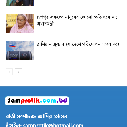
রূপপুর প্রকল্পে মানুষের কোনো ক্ষতি হবে না:
প্রধানমন্ত্রী
রাশিয়ান ক্রুড বাংলাদেশে পরিশোধন সম্ভব নয়!
বার্তা সম্পাদক: আমির হোসেন
ইমেইল: samprotik@hotmail.com