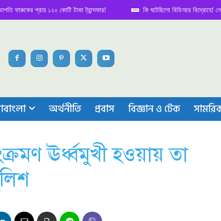
রুকের প্রায় ১২০ কোটি টাকা ট্রান্সফার!
কি ঘটেছিলো বিডিআর বিদ্রোহে! নেপথ্য কাহ
াবাংলা
অর্থনীতি
প্রবাস
বিজ্ঞান ও টেক
সামরি
রমণ ঊর্ধ্বমুখী হওয়ায় তা
ুলিশ