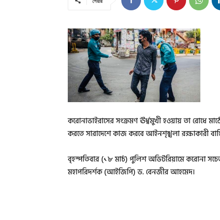
শেয়ার
করোনাভাইরাসের সংক্রমণ ঊর্ধ্বমুখী হওয়ায় তা রোধে মাঠ
করতে সারাদেশে কাজ করবে আইনশৃঙ্খলা রক্ষাকারী বাহ
বৃহস্পতিবার (১৮ মার্চ) পুলিশ অডিটরিয়ামে করোনা স
মহাপরিদর্শক (আইজিপি) ড. বেনজীর আহমেদ।