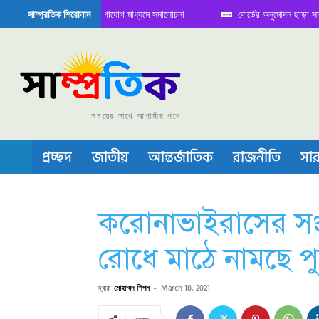
তে বৈঠক নিয়ে সামাজিক যোগাযোগ মাধ্যমে সমালোচনা
বোর্ডের অনুমোদন ছাড়া সভাপতি ফা
সাম্প্রতিক শিরোনাম
মিকন্ডাক্টর বা চীপ তৈরিতে নিজের শক্ত অবস্থান জানান দিচ্ছে চীন
সময়ের সাথে আগামীর পথে
প্রচ্ছদ
জাতীয়
আন্তর্জাতিক
রাজনীতি
সার
করোনাভাইরাসের সংক্
রোধে মাঠে নামছে প
দ্বারা
মোহাম্মদ শিপন
-
March 18, 2021