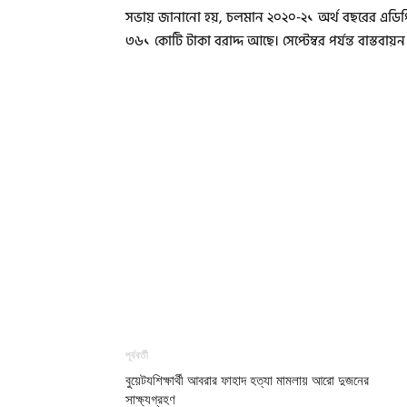
সভায় জানানো হয়, চলমান ২০২০-২১ অর্থ বছরের এডিপিত
৩৬১ কোটি টাকা বরাদ্দ আছে। সেপ্টেম্বর পর্যন্ত বাস্তবায
পূর্ববর্তী
বুয়েটযশিক্ষার্থী আবরার ফাহাদ হত্যা মামলায় আরো দুজনের
সাক্ষ্যগ্রহণ