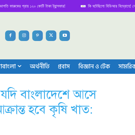
ুকের প্রায় ১২০ কোটি টাকা ট্রান্সফার!
কি ঘটেছিলো বিডিআর বিদ্রোহে! নেপথ্য কাহ
াবাংলা
অর্থনীতি
প্রবাস
বিজ্ঞান ও টেক
সামরি
উ যদি বাংলাদেশে আসে
রান্ত হবে কৃষি খাত: