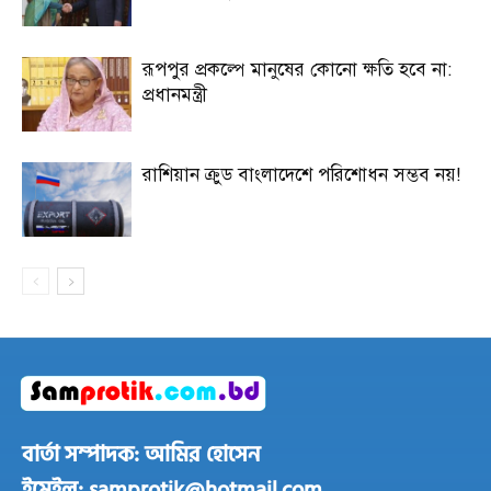
রূপপুর প্রকল্পে মানুষের কোনো ক্ষতি হবে না:
প্রধানমন্ত্রী
রাশিয়ান ক্রুড বাংলাদেশে পরিশোধন সম্ভব নয়!
বার্তা সম্পাদক: আমির হোসেন
ইমেইল: samprotik@hotmail.com