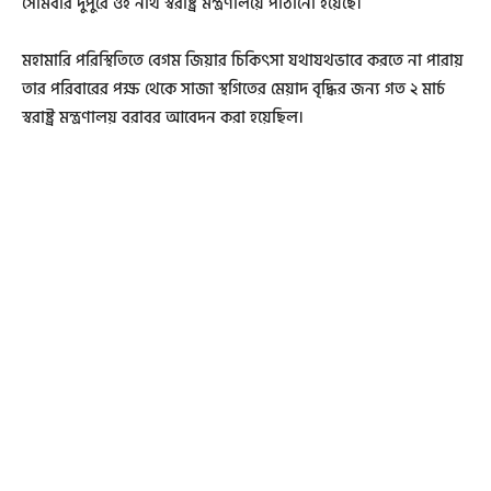
সোমবার দুপুরে ওই নথি স্বরাষ্ট্র মন্ত্রণালয়ে পাঠানো হয়েছে।
মহামারি পরিস্থিতিতে বেগম জিয়ার চিকিৎসা যথাযথভাবে করতে না পারায়
তার পরিবারের পক্ষ থেকে সাজা স্থগিতের মেয়াদ বৃদ্ধির জন্য গত ২ মার্চ
স্বরাষ্ট্র মন্ত্রণালয় বরাবর আবেদন করা হয়েছিল।