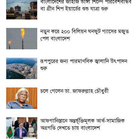
বাংলাদেশের জাহাজ ভাঙ্গা শিল্পে পরিবেশবান্ধব
বা গ্রীন শিপ ইয়ার্ডের শুভ যাত্রা শুরু
নতুন করে ২০০ বিলিয়ন ঘনফুট গ্যাসের মজুত
পেল বাংলাদেশ
রূপপুরের জন্য পারমাণবিক জ্বালানি উৎপাদন
শুরু
চলে গেলেন ডা. জাফরুল্লাহ চৌধুরী
আফগানিস্তানে অন্তর্ভূক্তিমূলক আর্থ-সামাজিক
অগ্রগতি দেখতে চায় বাংলাদেশ