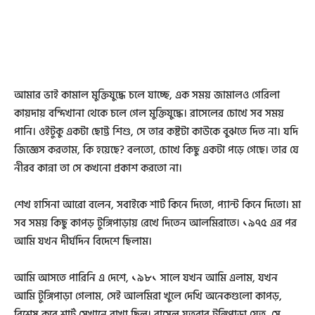
আমার ভাই কামাল মুক্তিযুদ্ধে চলে যাচ্ছে, এক সময় জামালও গেরিলা
কায়দায় বন্দিখানা থেকে চলে গেল মুক্তিযুদ্ধে। রাসেলের চোখে সব সময়
পানি। ওইটুকু একটা ছোট্ট শিশু, সে তার কষ্টটা কাউকে বুঝতে দিত না। যদি
জিজ্ঞেস করতাম, কি হয়েছে? বলতো, চোখে কিছু একটা পড়ে গেছে। তার যে
নীরব কান্না তা সে কখনো প্রকাশ করতো না।
শেখ হাসিনা আরো বলেন, সবাইকে শার্ট কিনে দিতো, প্যান্ট কিনে দিতো। মা
সব সময় কিছু কাপড় টুঙ্গিপাড়ায় রেখে দিতেন আলমিরাতে। ১৯৭৫ এর পর
আমি যখন দীর্ঘদিন বিদেশে ছিলাম।
আমি আসতে পারিনি এ দেশে, ১৯৮১ সালে যখন আমি এলাম, যখন
আমি টুঙ্গিপাড়া গেলাম, সেই আলমিরা খুলে দেখি অনেকগুলো কাপড়,
বিশেষ করে শার্ট সেখানে রাখা ছিল। রাসেল যতবার টুঙ্গিপাড়া যেত, সে