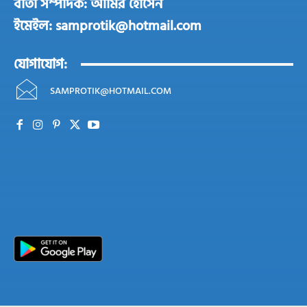
বার্তা সম্পাদক: আমির হোসেন
ইমেইল: samprotik@hotmail.com
যোগাযোগ:
SAMPROTIK@HOTMAIL.COM