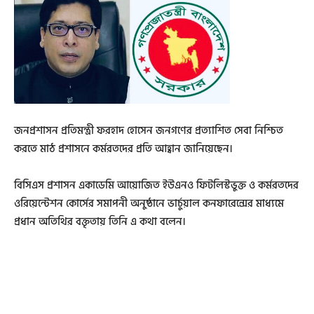
জনপ্রশাসন প্রতিমন্ত্রী ফরহাদ হোসেন জনগণের প্রত্যাশিত সেবা নিশ্চিত
করতে মাঠ প্রশাসনে কর্মরতদের প্রতি আহ্বান জানিয়েছেন।
বিসিএস প্রশাসন একাডেমি আয়োজিত ইউএনও ফিটলিস্টভুক্ত ও কর্মরতদের
ওরিয়েন্টেশন কোর্সের সমাপনী অনুষ্ঠানে ভার্চুয়াল কনফারেন্সের মাধ্যমে
প্রধান অতিথির বক্তৃতায় তিনি এ কথা বলেন।