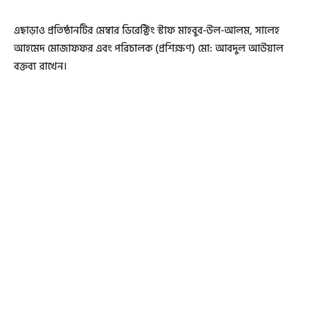
এছাড়াও প্রতিষ্ঠানটির মেম্বার ডিরেক্টিং স্টাফ মাহবুব-উল-আলম, সালেহ
আহমেদ মোজাফফর এবং পরিচালক (প্রশিক্ষণ) মো: আবদুল আউয়াল
বক্তব্য রাখেন।