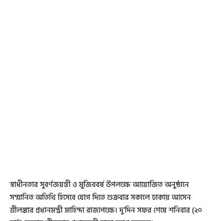
স্বাধীনতার সুবর্ণজয়ন্তী ও মুজিববর্ষ উপলক্ষে আয়োজিত অনুষ্ঠানে
সম্মানিত অতিথি হিসেবে যোগ দিতে শুক্রবার সকালে ঢাকায় আসেন
শ্রীলঙ্কার প্রধানমন্ত্রী মাহিন্দা রাজাপক্ষে। দু’দিন সফর শেষে শনিবার (২০