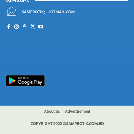
যোগাযোগ:
SAMPROTIK@HOTMAIL.COM
About Us
Advertisement
COPYRIGHT 2022 ©SAMPROTIK.COM.BD