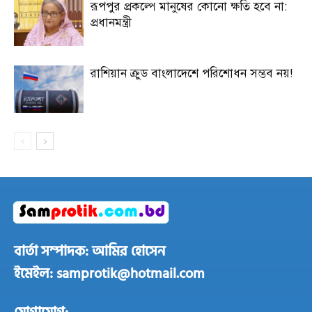
রূপপুর প্রকল্পে মানুষের কোনো ক্ষতি হবে না:
প্রধানমন্ত্রী
রাশিয়ান ক্রুড বাংলাদেশে পরিশোধন সম্ভব নয়!
বার্তা সম্পাদক: আমির হোসেন
ইমেইল: samprotik@hotmail.com