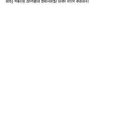
মার্চ) সন্ধ্যায় শ্রীলঙ্কার প্রধানমন্ত্রী ঢাকা ত্যাগ করবেন।