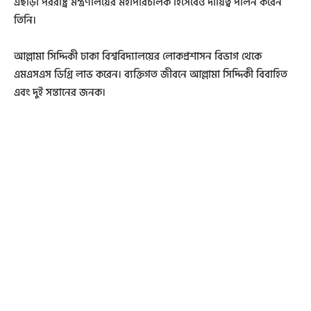
এছাড়া পররাষ্ট্র মন্ত্রণালয়ের মহাপরিচালক হিসেবেও দায়িত্ব পালন করেন
তিনি।
আল্লামা সিদ্দিকী ঢাকা বিশ্ববিদ্যালয়ের লোকপ্রশাসন বিভাগ থেকে
এমএসএস ডিগ্রি লাভ করেন। ব্যক্তিগত জীবনে আল্লামা সিদ্দিকী বিবাহিত
এবং দুই সন্তানের জনক।