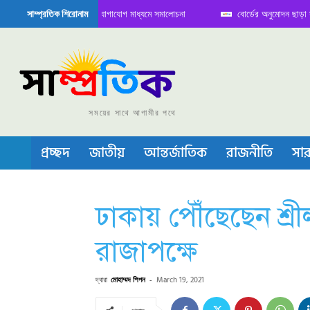
িতে বৈঠক নিয়ে সামাজিক যোগাযোগ মাধ্যমে সমালোচনা
বোর্ডের অনুমোদন ছাড়া সভাপতি ফ
সাম্প্রতিক শিরোনাম
েমিকন্ডাক্টর বা চীপ তৈরিতে নিজের শক্ত অবস্থান জানান দিচ্ছে চীন
সময়ের সাথে আগামীর পথে
প্রচ্ছদ
জাতীয়
আন্তর্জাতিক
রাজনীতি
সার
ঢাকায় পৌঁছেছেন শ্রীলঙ্
রাজাপক্ষে
দ্বারা
মোহাম্মদ শিপন
-
March 19, 2021