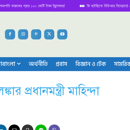
ারুকের প্রায় ১২০ কোটি টাকা ট্রান্সফার!
কি ঘটেছিলো বিডিআর বিদ্রোহে! নেপথ্য কা
াবাংলা
অর্থনীতি
প্রবাস
বিজ্ঞান ও টেক
সামরি
কার প্রধানমন্ত্রী মাহিন্দা