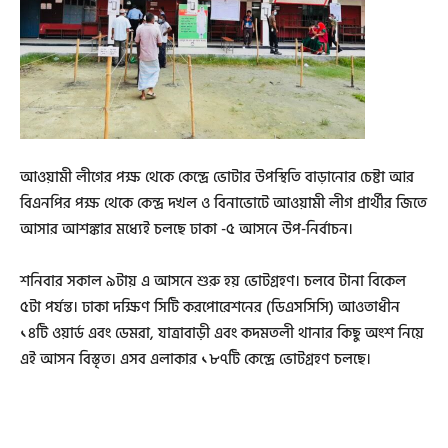
আওয়ামী লীগের পক্ষ থেকে কেন্দ্রে ভোটার উপস্থিতি বাড়ানোর চেষ্টা আর
বিএনপির পক্ষ থেকে কেন্দ্র দখল ও বিনাভোটে আওয়ামী লীগ প্রার্থীর জিতে
আসার আশঙ্কার মধ্যেই চলছে ঢাকা -৫ আসনে উপ-নির্বাচন।
শনিবার সকাল ৯টায় এ আসনে শুরু হয় ভোটগ্রহণ। চলবে টানা বিকেল
৫টা পর্যন্ত। ঢাকা দক্ষিণ সিটি করপোরেশনের (ডিএসসিসি) আওতাধীন
১৪টি ওয়ার্ড এবং ডেমরা, যাত্রাবাড়ী এবং কদমতলী থানার কিছু অংশ নিয়ে
এই আসন বিস্তৃত। এসব এলাকার ১৮৭টি কেন্দ্রে ভোটগ্রহণ চলছে।