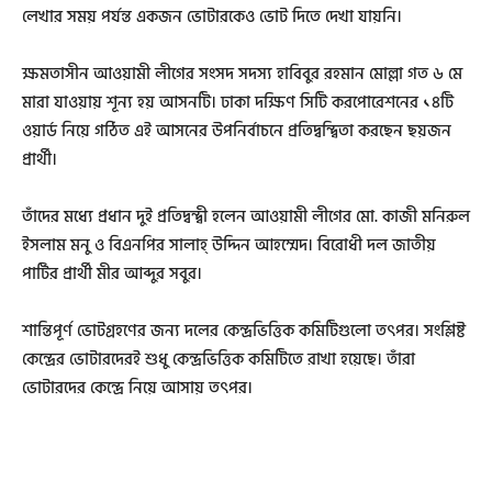
লেখার সময় পর্যন্ত একজন ভোটারকেও ভোট দিতে দেখা যায়নি।
ক্ষমতাসীন আওয়ামী লীগের সংসদ সদস্য হাবিবুর রহমান মোল্লা গত ৬ মে
মারা যাওয়ায় শূন্য হয় আসনটি। ঢাকা দক্ষিণ সিটি করপোরেশনের ১৪টি
ওয়ার্ড নিয়ে গঠিত এই আসনের উপনির্বাচনে প্রতিদ্বন্দ্বিতা করছেন ছয়জন
প্রার্থী।
তাঁদের মধ্যে প্রধান দুই প্রতিদ্বন্দ্বী হলেন আওয়ামী লীগের মো. কাজী মনিরুল
ইসলাম মনু ও বিএনপির সালাহ্ উদ্দিন আহম্মেদ। বিরোধী দল জাতীয়
পার্টির প্রার্থী মীর আব্দুর সবুর।
শান্তিপূর্ণ ভোটগ্রহণের জন্য দলের কেন্দ্রভিত্তিক কমিটিগুলো তৎপর। সংশ্লিষ্ট
কেন্দ্রের ভোটারদেরই শুধু কেন্দ্রভিত্তিক কমিটিতে রাখা হয়েছে। তাঁরা
ভোটারদের কেন্দ্রে নিয়ে আসায় তৎপর।