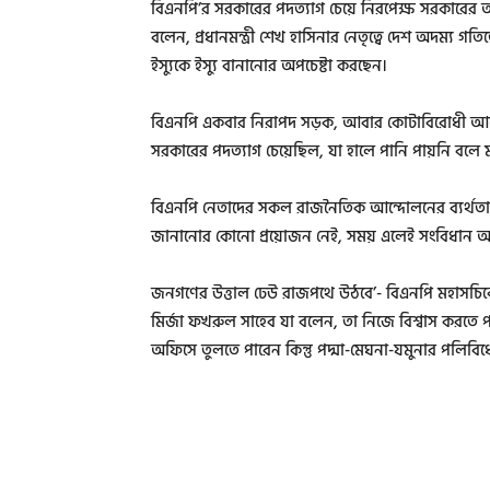
বিএনপি’র সরকারের পদত্যাগ চেয়ে নিরপেক্ষ সরকারের অধ
বলেন, প্রধানমন্ত্রী শেখ হাসিনার নেতৃত্বে দেশ অদম্য গত
ইস্যুকে ইস্যু বানানোর অপচেষ্টা করছেন।
বিএনপি একবার নিরাপদ সড়ক, আবার কোটাবিরোধী আন্দো
সরকারের পদত্যাগ চেয়েছিল, যা হালে পানি পায়নি বলে ম
বিএনপি নেতাদের সকল রাজনৈতিক আন্দোলনের ব্যর্থতা থে
জানানোর কোনো প্রয়োজন নেই, সময় এলেই সংবিধান অনুয
জনগণের উত্তাল ঢেউ রাজপথে উঠবে’- বিএনপি মহাসচিবে
মির্জা ফখরুল সাহেব যা বলেন, তা নিজে বিশ্বাস করতে 
অফিসে তুলতে পারেন কিন্তু পদ্মা-মেঘনা-যমুনার পলিবিধ