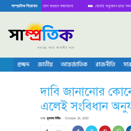
 বৈঠক নিয়ে সামাজিক যোগাযোগ মাধ্যমে সমালোচনা
বোর্ডের অনুমোদন ছাড়া সভাপতি ফারু
সাম্প্রতিক শিরোনাম
কন্ডাক্টর বা চীপ তৈরিতে নিজের শক্ত অবস্থান জানান দিচ্ছে চীন
সময়ের সাথে আগামীর পথে
প্রচ্ছদ
জাতীয়
আন্তর্জাতিক
রাজনীতি
সার
দাবি জানানোর কোন
এলেই সংবিধান অনুযা
দ্বারা
মুনতাহা মিহীর
-
October 26, 2020