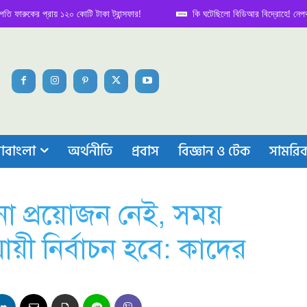
কের প্রায় ১২০ কোটি টাকা ট্রান্সফার!
কি ঘটেছিলো বিডিআর বিদ্রোহে! নেপথ্য কাহি
াবাংলা
অর্থনীতি
প্রবাস
বিজ্ঞান ও টেক
সামরি
ো প্রয়োজন নেই, সময়
য়ী নির্বাচন হবে: কাদের