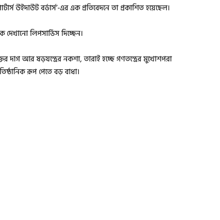
র্স উইদাউট বর্ডার্স’-এর এক প্রতিবেদনে তা প্রকাশিত হয়েছেল।
 দেখানো লিপসার্ভিস দিচ্ছেন।
ের দাগ আর ষড়যন্ত্রের নকশা, তারাই হচ্ছে গণতন্ত্রের মুখোশপরা
িষ্ঠানিক রূপ পেতে বড় বাধা।