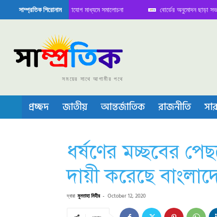
তে বৈঠক নিয়ে সামাজিক যোগাযোগ মাধ্যমে সমালোচনা
বোর্ডের অনুমোদন ছাড়া সভাপতি ফা
সাম্প্রতিক শিরোনাম
মিকন্ডাক্টর বা চীপ তৈরিতে নিজের শক্ত অবস্থান জানান দিচ্ছে চীন
সময়ের সাথে আগামীর পথে
প্রচ্ছদ
জাতীয়
আন্তর্জাতিক
রাজনীতি
সার
ধর্ষণের মচ্ছবের পেছ
দায়ী করেছে বাংলা
দ্বারা
মুনতাহা মিহীর
-
October 12, 2020