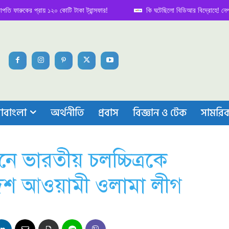
রুকের প্রায় ১২০ কোটি টাকা ট্রান্সফার!
কি ঘটেছিলো বিডিআর বিদ্রোহে! নেপথ্য কাহ
াবাংলা
অর্থনীতি
প্রবাস
বিজ্ঞান ও টেক
সামরি
নে ভারতীয় চলচ্চিত্রকে
দেশ আওয়ামী ওলামা লীগ