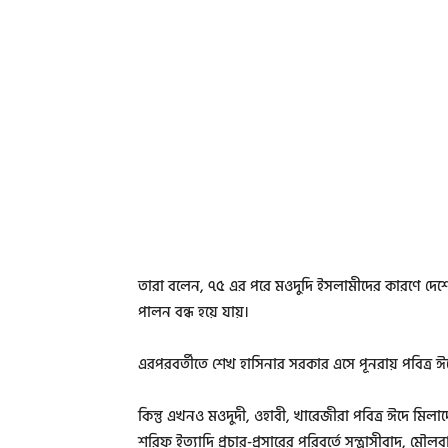
তারা বলেন, ৭৫ এর পরে মওদুদি ইসলামীদের কারণে দেশে ঈদে
পালন বন্ধ হয়ে যায়।
এরপরবর্তীতে শেখ হাসিনার সরকার এসে পূনরায় পবিত্র ঈদে ম
কিন্তু এখনও মওদুদী, ওহাবী, খারেজীরা পবিত্র ঈদে মিলাদে হ
শরিফ ইত্যাদি প্রচার-প্রসারের পরিবর্তে সন্ত্রাসীবাদ, মৌ