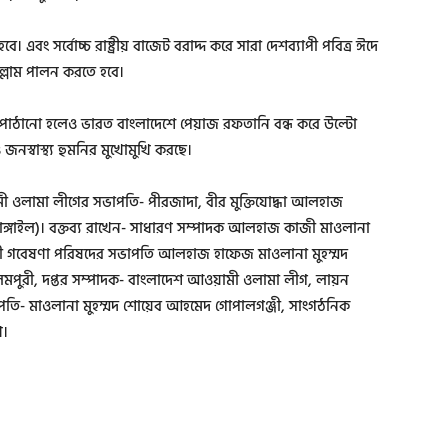
বে। এবং সর্বোচ্চ রাষ্ট্রীয় বাজেট বরাদ্দ করে সারা দেশব্যাপী পবিত্র ঈদে
 সাল্লাম পালন করতে হবে।
 পাঠানো হলেও ভারত বাংলাদেশে পেয়াজ রফতানি বন্ধ করে উল্টো
 জনস্বাস্থ্য হুমনির মুখোমুখি করছে।
মী ওলামা লীগের সভাপতি- পীরজাদা, বীর মুক্তিযোদ্ধা আলহাজ
টাঙ্গাইল)। বক্তব্য রাখেন- সাধারণ সম্পাদক আলহাজ কাজী মাওলানা
ামী গবেষণা পরিষদের সভাপতি আলহাজ হাফেজ মাওলানা মুহম্মদ
িমপুরী, দপ্তর সম্পাদক- বাংলাদেশ আওয়ামী ওলামা লীগ, লায়ন
পতি- মাওলানা মুহম্মদ শোয়েব আহমেদ গোপালগঞ্জী, সাংগঠনিক
খ।