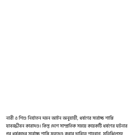
নারী ও শিশু নির্যাতন দমন আইন অনুযায়ী, ধর্ষণের সর্বোচ্চ শাস্তি
যাবজ্জীবন কারাদণ্ড। কিন্তু দেশে সাম্প্রতিক সময়ে কয়েকটি ধর্ষণের ঘটনার
পর ধর্ষকদের সর্বোচ্চ শাস্তি মৃত্যুদণ্ড করার দাবিতে শাহবাগ, মতিঝিলসহ