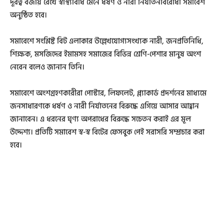
দূরত্ব বজায় রেখে স্বাস্থ্যবিধি মেনে ধর্ষণ ও নারী নির্যাতনবিরোধী সমাবেশ
অনুষ্ঠিত হবে।
সমাবেশে সংশ্লিষ্ট বিট এলাকার উল্লেখযোগ্যসংখ্যক নারী, জনপ্রতিনিধি,
শিক্ষক, মসজিদের ইমামসহ সমাজের বিভিন্ন শ্রেণি-পেশার মানুষ অংশ
নেবেন বলেও জানান তিনি।
সমাবেশে অংশগ্রহণকারীরা পোস্টার, লিফলেট, প্ল্যাকার্ড প্রদর্শনের মাধ্যমে
জনসাধারণকে ধর্ষণ ও নারী নির্যাতনের বিরুদ্ধে এগিয়ে আসার আহ্বান
জানাবেন। এ ধরনের ঘৃণ্য অপরাধের বিরুদ্ধে সচেতন করাই এর মূল
উদ্দেশ্য। প্র‌তি‌টি সমাবেশ স্ব-স্ব বিটের ফেসবুক পেই‌ সরাস‌রি সম্প্রচার করা
হবে।