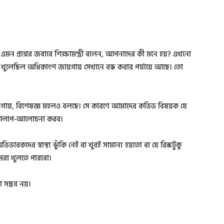
র এমন প্রশ্নের জবাবে শিক্ষামন্ত্রী বলেন, আপনাদের কী মনে হয়? এখনো
খানে খুলেছিল অধিকাংশ জায়গায় সেখানে বন্ধ করার পর্যায়ে আছে। তো
য়গায়, বিশেষজ্ঞ মহলও বলছে। সে কারণে আমাদের কভিড বিষয়ক যে
ও আলাপ-আলোচনা করব।
দের স্বাস্থ্য ঝুঁকি নেই বা খুবই সামান্য হয়তো বা যে রিস্কটুকু
আমরা খুলতে পারবো।
 সম্ভব নয়।