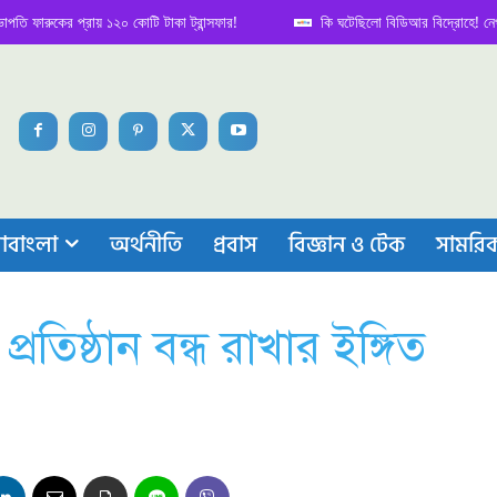
কের প্রায় ১২০ কোটি টাকা ট্রান্সফার!
কি ঘটেছিলো বিডিআর বিদ্রোহে! নেপথ্য কাহি
াবাংলা
অর্থনীতি
প্রবাস
বিজ্ঞান ও টেক
সামরি
প্রতিষ্ঠান বন্ধ রাখার ইঙ্গিত