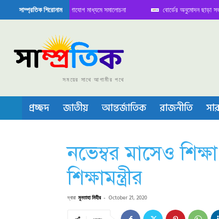
ে বৈঠক নিয়ে সামাজিক যোগাযোগ মাধ্যমে সমালোচনা
বোর্ডের অনুমোদন ছাড়া সভাপতি ফারু
সাম্প্রতিক শিরোনাম
িকন্ডাক্টর বা চীপ তৈরিতে নিজের শক্ত অবস্থান জানান দিচ্ছে চীন
সময়ের সাথে আগামীর পথে
প্রচ্ছদ
জাতীয়
আন্তর্জাতিক
রাজনীতি
সার
নভেম্বর মাসেও শিক্ষা 
শিক্ষামন্ত্রীর
দ্বারা
মুনতাহা মিহীর
-
October 21, 2020