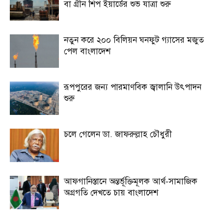
বা গ্রীন শিপ ইয়ার্ডের শুভ যাত্রা শুরু
নতুন করে ২০০ বিলিয়ন ঘনফুট গ্যাসের মজুত
পেল বাংলাদেশ
রূপপুরের জন্য পারমাণবিক জ্বালানি উৎপাদন
শুরু
চলে গেলেন ডা. জাফরুল্লাহ চৌধুরী
আফগানিস্তানে অন্তর্ভূক্তিমূলক আর্থ-সামাজিক
অগ্রগতি দেখতে চায় বাংলাদেশ