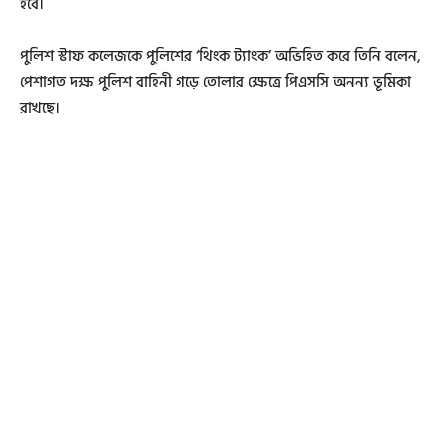
হবে।
পুলিশ স্টাফ কলেজকে পুলিশের ‘থিংক ট্যাংক’ অভিহিত করে তিনি বলেন,
পেশাগত দক্ষ পুলিশ বাহিনী গড়ে তোলার ক্ষেত্রে পিএসসি অনন্য ভূমিকা
রাখছে।