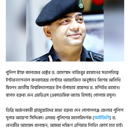
পুলিশ স্টাফ কলেজের রেক্টর ড. মোহাম্মদ নাজিবুর রহমানের সভাপতিত্বে
ইন্টারন্যাশনাল কনফারেন্স সেন্টারে আয়োজিত অনুষ্ঠানে বিশেষ অতিথি
ছিলেন জাতীয় বিশ্ববিদ্যালয়ের উপ-উপাচার্য প্রফেসর ড. মশিউর রহমান।
স্বাগত বক্তব্য দেন এমডিএস (একাডেমিক অ্যান্ড রিসার্চ) গোলাম রসুল।
ডিগ্রি অর্জনকারী গ্রাজুয়েটদের মধ্যে বক্তব্য দেন গোপালগঞ্জ জেলার পুলিশ
সুপার আয়েশা সিদ্দিকা। এসময় পুলিশের মহাপরিদর্শক (
আইজিপি
) ড.
বেনজীর আহমেদ বলেছেন, আমরা দক্ষিণ এশিয়ার লিডিং ফোর্স হতে চাই।