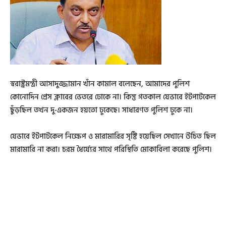
স্বরাষ্ট্রমন্ত্রী আসাদুজ্জামান খাঁন কামাল বলেছেন, আমাদের পুলিশ
কোনোদিন প্রেস ক্লাবের ভেতরে ঢোকে না। কিন্তু গতকাল যেভাবে ইটপাটকেল
ছুঁড়ছিল তখন দু-একজন হয়তো ঢুকেছে। সাধারণত পুলিশ ঢুকে না।
যেভাবে ইটপাটকেল নিক্ষেপ ও মারামারির সৃষ্টি হয়েছিল সেখানে উচিত ছিল
মারামারি না করা। চরম ধৈর্য্যের সাথে পরিস্থিতি মোকাবিলা করেছে পুলিশ।