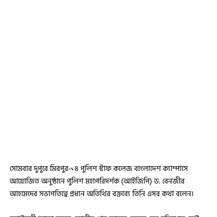
সোমবার দুপুরে মিরপুর-১৪ পুলিশ স্টাফ কলেজ বাংলাদেশ ক্যাম্পাসে
আয়োজিত অনুষ্ঠানে পুলিশ মহাপরিদর্শক (আইজিপি) ড. বেনজীর
আহমেদের সভাপতিত্বে প্রধান অতিথির বক্তব্যে তিনি এসব কথা বলেন।