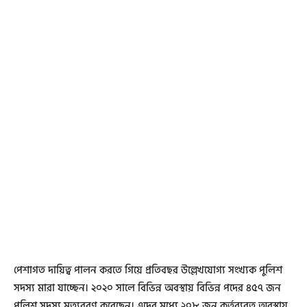
পেশাগত দায়িত্ব পালন করতে গিয়ে প্রতিবছর উল্লেখযোগ্য সংখ্যক পুলিশ
সদস্য মারা যাচ্ছেন। ২০২০ সালে বিভিন্ন অবস্থায় বিভিন্ন পদের ৪৫৭ জন
পুলিশ সদস্য মৃত্যুবরণ করেছেন। এদের মধ্যে ২০৮ জন কর্তব্যরত অবস্থায়