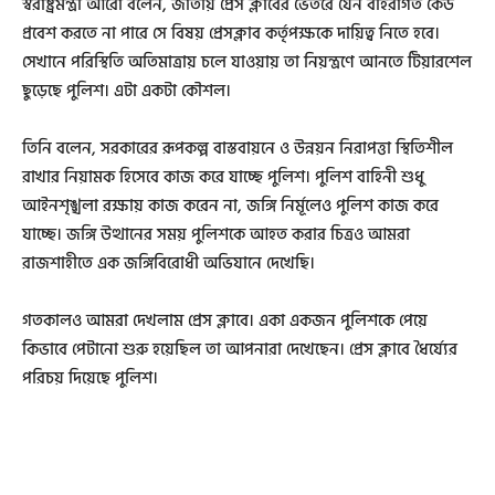
স্বরাষ্ট্রমন্ত্রী আরো বলেন, জাতীয় প্রেস ক্লাবের ভেতরে যেন বহিরাগত কেউ
প্রবেশ করতে না পারে সে বিষয় প্রেসক্লাব কর্তৃপক্ষকে দায়িত্ব নিতে হবে।
সেখানে পরিস্থিতি অতিমাত্রায় চলে যাওয়ায় তা নিয়ন্ত্রণে আনতে টিয়ারশেল
ছুড়েছে পুলিশ। এটা একটা কৌশল।
তিনি বলেন, সরকারের রূপকল্প বাস্তবায়নে ও উন্নয়ন নিরাপত্তা স্থিতিশীল
রাখার নিয়ামক হিসেবে কাজ করে যাচ্ছে পুলিশ। পুলিশ বাহিনী শুধু
আইনশৃঙ্খলা রক্ষায় কাজ করেন না, জঙ্গি নির্মূলেও পুলিশ কাজ করে
যাচ্ছে। জঙ্গি উত্থানের সময় পুলিশকে আহত করার চিত্রও আমরা
রাজশাহীতে এক জঙ্গিবিরোধী অভিযানে দেখেছি।
গতকালও আমরা দেখলাম প্রেস ক্লাবে। একা একজন পুলিশকে পেয়ে
কিভাবে পেটানো শুরু হয়েছিল তা আপনারা দেখেছেন। প্রেস ক্লাবে ধৈর্য্যের
পরিচয় দিয়েছে পুলিশ।