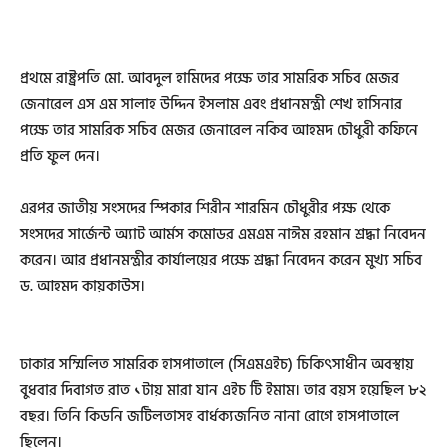
প্রথমে রাষ্ট্রপতি মো. আবদুল হামিদের পক্ষে তার সামরিক সচিব মেজর
জেনারেল এস এম সালাহ উদ্দিন ইসলাম এবং প্রধানমন্ত্রী শেখ হাসিনার
পক্ষে তার সামরিক সচিব মেজর জেনারেল নকিব আহমদ চৌধুরী কফিনে
প্রতি ফুল দেন।
এরপর জাতীয় সংসদের স্পিকার শিরীন শারমিন চৌধুরীর পক্ষ থেকে
সংসদের সার্জেন্ট অ্যাট আর্মস কমোডর এমএম নাঈম রহমান শ্রদ্ধা নিবেদন
করেন। আর প্রধানমন্ত্রীর কার্যালয়ের পক্ষে শ্রদ্ধা নিবেদন করেন মুখ্য সচিব
ড. আহমদ কায়কাউস।
ঢাকার সম্মিলিত সামরিক হাসপাতালে (সিএমএইচ) চিকিৎসাধীন অবস্থায়
বুধবার দিবাগত রাত ১টায় মারা যান এইচ টি ইমাম। তার বয়স হয়েছিল ৮২
বছর। তিনি কিডনি জটিলতাসহ বার্ধক্যজনিত নানা রোগে হাসপাতালে
ছিলেন।