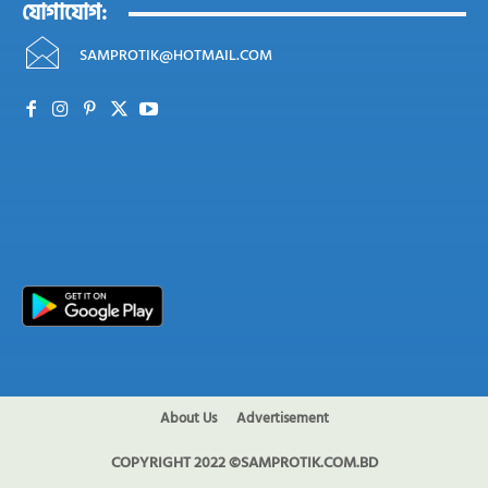
যোগাযোগ:
SAMPROTIK@HOTMAIL.COM
About Us
Advertisement
COPYRIGHT 2022 ©SAMPROTIK.COM.BD