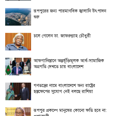
রূপপুরের জন্য পারমাণবিক জ্বালানি উৎপাদন
শুরু
চলে গেলেন ডা. জাফরুল্লাহ চৌধুরী
আফগানিস্তানে অন্তর্ভূক্তিমূলক আর্থ-সামাজিক
অগ্রগতি দেখতে চায় বাংলাদেশ
গণতন্ত্রের নামে বাংলাদেশে অন্য রাষ্ট্রের
হস্তক্ষেপের সুযোগ নেই বলছে রাশিয়া
রূপপুর প্রকল্পে মানুষের কোনো ক্ষতি হবে না: