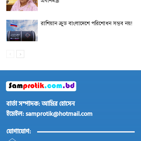
প্রধানমন্ত্রী
রাশিয়ান ক্রুড বাংলাদেশে পরিশোধন সম্ভব নয়!
বার্তা সম্পাদক: আমির হোসেন
ইমেইল: samprotik@hotmail.com
যোগাযোগ: