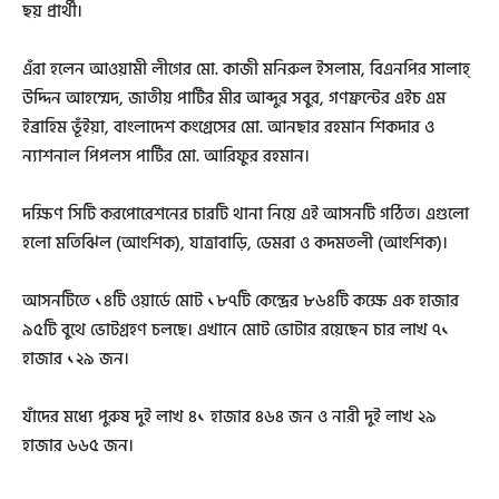
ছয় প্রার্থী।
এঁরা হলেন আওয়ামী লীগের মো. কাজী মনিরুল ইসলাম, বিএনপির সালাহ্
উদ্দিন আহম্মেদ, জাতীয় পার্টির মীর আব্দুর সবুর, গণফ্রন্টের এইচ এম
ইব্রাহিম ভূঁইয়া, বাংলাদেশ কংগ্রেসের মো. আনছার রহমান শিকদার ও
ন্যাশনাল পিপলস পার্টির মো. আরিফুর রহমান।
দক্ষিণ সিটি করপোরেশনের চারটি থানা নিয়ে এই আসনটি গঠিত। এগুলো
হলো মতিঝিল (আংশিক), যাত্রাবাড়ি, ডেমরা ও কদমতলী (আংশিক)।
আসনটিতে ১৪টি ওয়ার্ডে মোট ১৮৭টি কেন্দ্রের ৮৬৪টি কক্ষে এক হাজার
৯৫টি বুথে ভোটগ্রহণ চলছে। এখানে মোট ভোটার রয়েছেন চার লাখ ৭১
হাজার ১২৯ জন।
যাঁদের মধ্যে পুরুষ দুই লাখ ৪১ হাজার ৪৬৪ জন ও নারী দুই লাখ ২৯
হাজার ৬৬৫ জন।