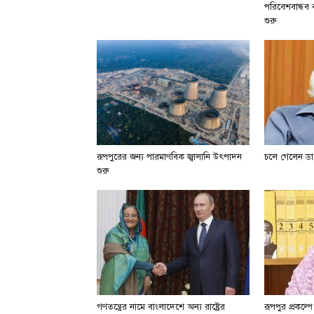
পরিবেশবান্ধব বা
শুরু
রূপপুরের জন্য পারমাণবিক জ্বালানি উৎপাদন
চলে গেলেন ডা.
শুরু
গণতন্ত্রের নামে বাংলাদেশে অন্য রাষ্ট্রের
রূপপুর প্রকল্প