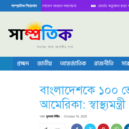
িতে বৈঠক নিয়ে সামাজিক যোগাযোগ মাধ্যমে সমালোচনা
বোর্ডের অনুমোদন ছাড়া সভাপতি ফ
সাম্প্রতিক শিরোনাম
সেমিকন্ডাক্টর বা চীপ তৈরিতে নিজের শক্ত অবস্থান জানান দিচ্ছে চীন
সময়ের সাথে আগামীর পথে
প্রচ্ছদ
জাতীয়
আন্তর্জাতিক
রাজনীতি
সার
বাংলাদেশকে ১০০ ভে
আমেরিকা: স্বাস্থ্যমন্ত্রী
দ্বারা
মুনতাহা মিহীর
-
October 16, 2020