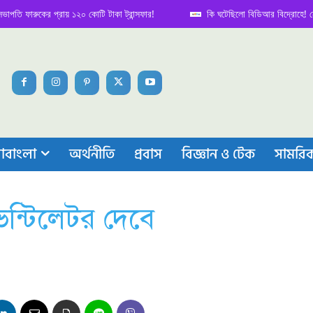
ারুকের প্রায় ১২০ কোটি টাকা ট্রান্সফার!
কি ঘটেছিলো বিডিআর বিদ্রোহে! নেপথ্য ক
াবাংলা
অর্থনীতি
প্রবাস
বিজ্ঞান ও টেক
সামরি
ন্টিলেটর দেবে