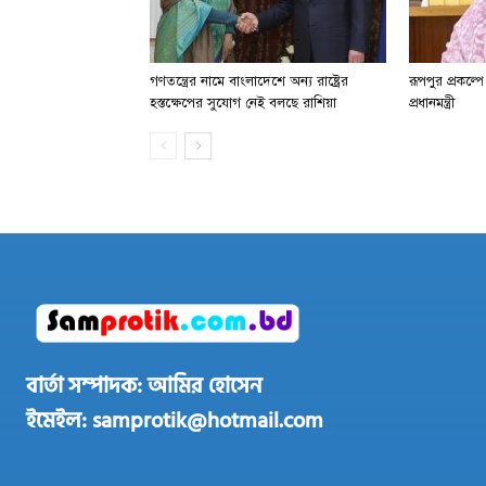
গণতন্ত্রের নামে বাংলাদেশে অন্য রাষ্ট্রের
রূপপুর প্রকল্প
হস্তক্ষেপের সুযোগ নেই বলছে রাশিয়া
প্রধানমন্ত্রী
বার্তা সম্পাদক: আমির হোসেন
ইমেইল: samprotik@hotmail.com