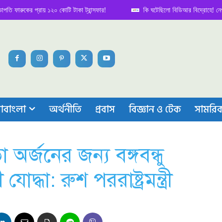
রুকের প্রায় ১২০ কোটি টাকা ট্রান্সফার!
কি ঘটেছিলো বিডিআর বিদ্রোহে! নেপথ্য কাহ
াবাংলা
অর্থনীতি
প্রবাস
বিজ্ঞান ও টেক
সামরি
 অর্জনের জন্য বঙ্গবন্ধু
ধা: রুশ পররাষ্ট্রমন্ত্রী