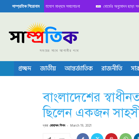
তে বৈঠক নিয়ে সামাজিক যোগাযোগ মাধ্যমে সমালোচনা
বোর্ডের অনুমোদন ছাড়া সভাপতি ফা
সাম্প্রতিক শিরোনাম
মিকন্ডাক্টর বা চীপ তৈরিতে নিজের শক্ত অবস্থান জানান দিচ্ছে চীন
সময়ের সাথে আগামীর পথে
প্রচ্ছদ
জাতীয়
আন্তর্জাতিক
রাজনীতি
সার
বাংলাদেশের স্বাধীনতা
ছিলেন একজন সাহসী যোদ্
দ্বারা
মোহাম্মদ শিপন
-
March 19, 2021