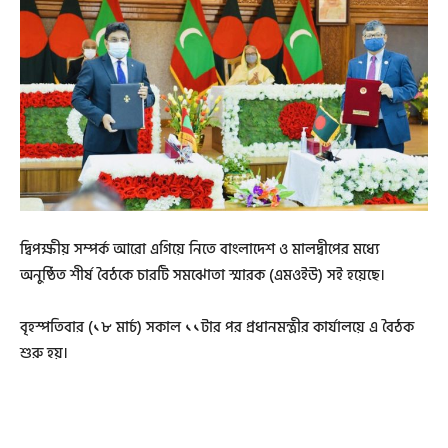
দ্বিপক্ষীয় সম্পর্ক আরো এগিয়ে নিতে বাংলাদেশ ও মালদ্বীপের মধ্যে
অনুষ্ঠিত শীর্ষ বৈঠকে চারটি সমঝোতা স্মারক (এমওইউ) সই হয়েছে।
বৃহস্পতিবার (১৮ মার্চ) সকাল ১১টার পর প্রধানমন্ত্রীর কার্যালয়ে এ বৈঠক
শুরু হয়।