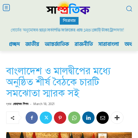
শিরোনাম
বোর্ডের অনুমোদন ছাড়া সভাপতি ফারুকের প্রায় ১২০ কোটি টাকা ট্রান্সফার!
২০০৯ এর বিডিআর বিদ্রোহ এবং ভারতের যুদ্ধ প্রস্তুতি
প্রচ্ছদ
জাতীয়
আন্তর্জাতিক
রাজনীতি
সারাবাংলা
অর্থনী
বাংলাদেশ ও মালদ্বীপের মধ্যে
অনুষ্ঠিত শীর্ষ বৈঠকে চারটি
সমঝোতা স্মারক সই
দ্বারা
মোহাম্মদ শিপন
-
March 18, 2021