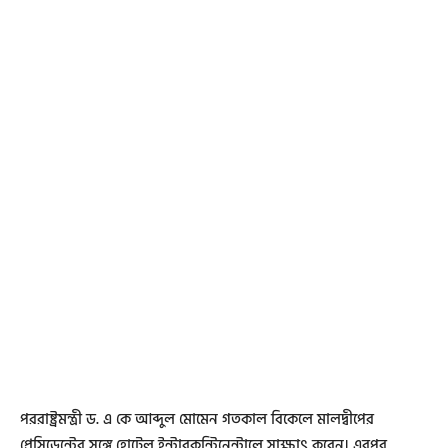
পররাষ্ট্রমন্ত্রী ড. এ কে আব্দুল মোমেন গতকাল বিকেলে মালদ্বীপের
প্রেসিডেন্টের সঙ্গে হোটেল ইন্টারকন্টিনেন্টালে সাক্ষাৎ করেন। এরপর